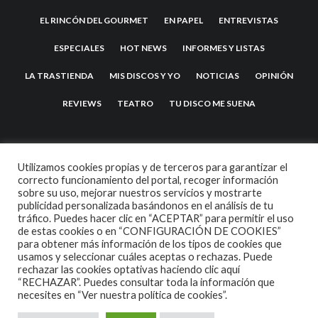
EL RINCÓN DEL GOURMET
EN PAPEL
ENTREVISTAS
ESPECIALES
HOT NEWS
INFORMES Y LISTAS
LA TRASTIENDA
MIS DISCOS Y YO
NOTICIAS
OPINIÓN
REVIEWS
TEATRO
TU DISCO ME SUENA
Utilizamos cookies propias y de terceros para garantizar el
correcto funcionamiento del portal, recoger información
sobre su uso, mejorar nuestros servicios y mostrarte
publicidad personalizada basándonos en el análisis de tu
tráfico. Puedes hacer clic en “ACEPTAR” para permitir el uso
de estas cookies o en “CONFIGURACIÓN DE COOKIES”
2007 COPYRIGHT -
CODETIPI
THEME
para obtener más información de los tipos de cookies que
usamos y seleccionar cuáles aceptas o rechazas. Puede
rechazar las cookies optativas haciendo clic aquí
“RECHAZAR”. Puedes consultar toda la información que
necesites en
“Ver nuestra política de cookies”.