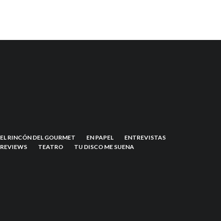
EL RINCÓN DEL GOURMET
EN PAPEL
ENTREVISTAS
REVIEWS
TEATRO
TU DISCO ME SUENA