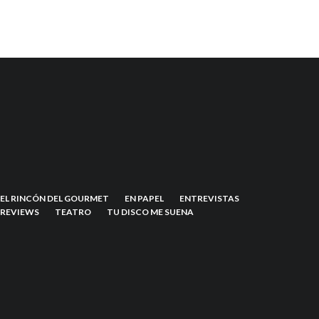
EL RINCÓN DEL GOURMET
EN PAPEL
ENTREVISTAS
REVIEWS
TEATRO
TU DISCO ME SUENA