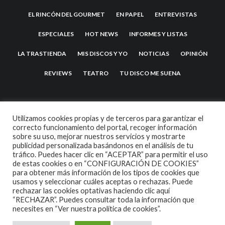
EL RINCÓN DEL GOURMET
EN PAPEL
ENTREVISTAS
ESPECIALES
HOT NEWS
INFORMES Y LISTAS
LA TRASTIENDA
MIS DISCOS Y YO
NOTICIAS
OPINIÓN
REVIEWS
TEATRO
TU DISCO ME SUENA
Utilizamos cookies propias y de terceros para garantizar el
correcto funcionamiento del portal, recoger información
sobre su uso, mejorar nuestros servicios y mostrarte
publicidad personalizada basándonos en el análisis de tu
tráfico. Puedes hacer clic en “ACEPTAR” para permitir el uso
de estas cookies o en “CONFIGURACIÓN DE COOKIES”
2007 COPYRIGHT -
CODETIPI
THEME
para obtener más información de los tipos de cookies que
usamos y seleccionar cuáles aceptas o rechazas. Puede
rechazar las cookies optativas haciendo clic aquí
“RECHAZAR”. Puedes consultar toda la información que
necesites en
“Ver nuestra política de cookies”.