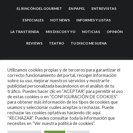
EL RINCÓN DEL GOURMET
EN PAPEL
ENTREVISTAS
ESPECIALES
HOT NEWS
INFORMES Y LISTAS
LA TRASTIENDA
MIS DISCOS Y YO
NOTICIAS
OPINIÓN
REVIEWS
TEATRO
TU DISCO ME SUENA
Utilizamos cookies propias y de terceros para garantizar el
correcto funcionamiento del portal, recoger información
sobre su uso, mejorar nuestros servicios y mostrarte
publicidad personalizada basándonos en el análisis de tu
tráfico. Puedes hacer clic en “ACEPTAR” para permitir el uso
de estas cookies o en “CONFIGURACIÓN DE COOKIES”
2007 COPYRIGHT -
CODETIPI
THEME
para obtener más información de los tipos de cookies que
usamos y seleccionar cuáles aceptas o rechazas. Puede
rechazar las cookies optativas haciendo clic aquí
“RECHAZAR”. Puedes consultar toda la información que
necesites en
“Ver nuestra política de cookies”.