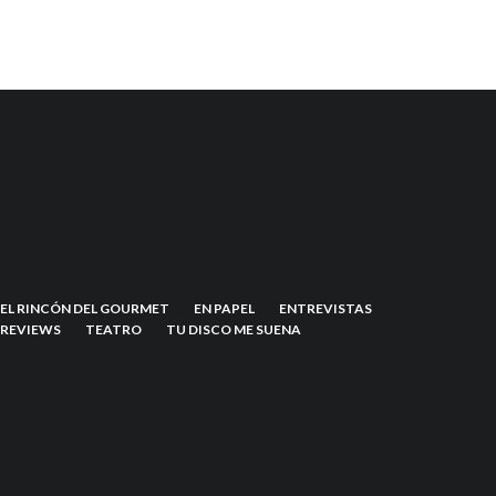
EL RINCÓN DEL GOURMET
EN PAPEL
ENTREVISTAS
REVIEWS
TEATRO
TU DISCO ME SUENA