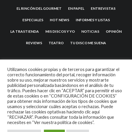
EL RINCÓN DEL GOURMET
EN PAPEL
ENTREVISTAS
ESPECIALES
HOT NEWS
INFORMES Y LISTAS
LA TRASTIENDA
MIS DISCOS Y YO
NOTICIAS
OPINIÓN
REVIEWS
TEATRO
TU DISCO ME SUENA
Utilizamos cookies propias y de terceros para garantizar el
correcto funcionamiento del portal, recoger información
sobre su uso, mejorar nuestros servicios y mostrarte
publicidad personalizada basándonos en el análisis de tu
tráfico. Puedes hacer clic en “ACEPTAR” para permitir el uso
de estas cookies o en “CONFIGURACIÓN DE COOKIES”
2007 COPYRIGHT -
CODETIPI
THEME
para obtener más información de los tipos de cookies que
usamos y seleccionar cuáles aceptas o rechazas. Puede
rechazar las cookies optativas haciendo clic aquí
“RECHAZAR”. Puedes consultar toda la información que
necesites en
“Ver nuestra política de cookies”.