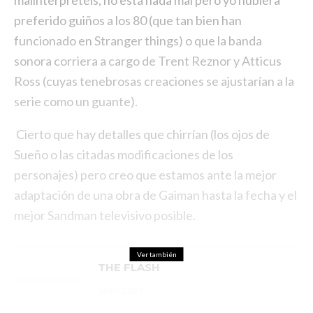
malinterpretéis, no está nada mal pero yo hubiera
preferido guiños a los 80 (que tan bien han
funcionado en Stranger things) o que la banda
sonora corriera a cargo de Trent Reznor y Atticus
Ross (cuyas tenebrosas creaciones se ajustarían a la
serie como un guante).
Cierto que hay detalles que chirrían (los ojos de
Sueño o las citadas modificaciones de los
personajes) pero creo que estamos ante la mejor
adaptación de una obra de Gaiman hasta la fecha y el
mejor Sandman televisivo posible.
Ver también
THE FLASH
28/07/2023