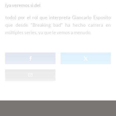
(ya veremos si del
todo) por el rol que interpreta Giancarlo Esposito
que desde “Breaking bad” ha hecho carrera en
múltiples series, ya que le vemos a menudo.