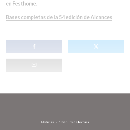
en
Festhome
.
Bases completas de la 5
4
edición de Alcances
Noticias
·
1 Minuto de lectura