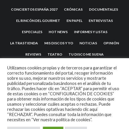
CONCIERTOS ESPAÑA 2027
CRÓNICAS
DOCUMENTALES
EL RINCÓN DEL GOURMET
EN PAPEL
ENTREVISTAS
ESPECIALES
HOT NEWS
INFORMES Y LISTAS
LA TRASTIENDA
MIS DISCOS Y YO
NOTICIAS
OPINIÓN
REVIEWS
TEATRO
TU DISCO ME SUENA
Utilizamos cookies propias y de terceros para garantizar el
correcto funcionamiento del portal, recoger información
sobre su uso, mejorar nuestros servicios y mostrarte
publicidad personalizada basándonos en el análisis de tu
tráfico. Puedes hacer clic en “ACEPTAR” para permitir el uso
de estas cookies o en “CONFIGURACIÓN DE COOKIES”
para obtener más información de los tipos de cookies que
usamos y seleccionar cuáles aceptas o rechazas. Puede
2007 COPYRIGHT -
CODETIPI
THEME
rechazar las cookies optativas haciendo clic aquí
“RECHAZAR”. Puedes consultar toda la información que
necesites en
“Ver nuestra política de cookies”.