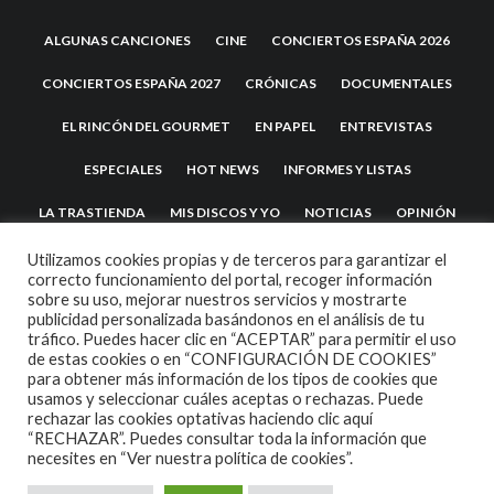
ALGUNAS CANCIONES
CINE
CONCIERTOS ESPAÑA 2026
CONCIERTOS ESPAÑA 2027
CRÓNICAS
DOCUMENTALES
EL RINCÓN DEL GOURMET
EN PAPEL
ENTREVISTAS
ESPECIALES
HOT NEWS
INFORMES Y LISTAS
LA TRASTIENDA
MIS DISCOS Y YO
NOTICIAS
OPINIÓN
REVIEWS
TEATRO
TU DISCO ME SUENA
Utilizamos cookies propias y de terceros para garantizar el
correcto funcionamiento del portal, recoger información
sobre su uso, mejorar nuestros servicios y mostrarte
publicidad personalizada basándonos en el análisis de tu
tráfico. Puedes hacer clic en “ACEPTAR” para permitir el uso
de estas cookies o en “CONFIGURACIÓN DE COOKIES”
para obtener más información de los tipos de cookies que
usamos y seleccionar cuáles aceptas o rechazas. Puede
rechazar las cookies optativas haciendo clic aquí
“RECHAZAR”. Puedes consultar toda la información que
2007 COPYRIGHT -
CODETIPI
THEME
necesites en
“Ver nuestra política de cookies”.