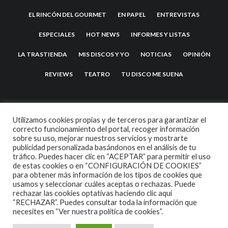
EL RINCÓN DEL GOURMET
EN PAPEL
ENTREVISTAS
ESPECIALES
HOT NEWS
INFORMES Y LISTAS
LA TRASTIENDA
MIS DISCOS Y YO
NOTICIAS
OPINIÓN
REVIEWS
TEATRO
TU DISCO ME SUENA
Utilizamos cookies propias y de terceros para garantizar el
correcto funcionamiento del portal, recoger información
sobre su uso, mejorar nuestros servicios y mostrarte
publicidad personalizada basándonos en el análisis de tu
tráfico. Puedes hacer clic en “ACEPTAR” para permitir el uso
de estas cookies o en “CONFIGURACIÓN DE COOKIES”
2007 COPYRIGHT -
CODETIPI
THEME
para obtener más información de los tipos de cookies que
usamos y seleccionar cuáles aceptas o rechazas. Puede
rechazar las cookies optativas haciendo clic aquí
“RECHAZAR”. Puedes consultar toda la información que
necesites en
“Ver nuestra política de cookies”.