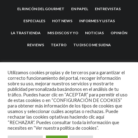
EL RINCÓN DEL GOURMET
EN PAPEL
ENTREVISTAS
ESPECIALES
HOT NEWS
INFORMES Y LISTAS
LA TRASTIENDA
MIS DISCOS Y YO
NOTICIAS
OPINIÓN
REVIEWS
TEATRO
TU DISCO ME SUENA
Utilizamos cookies propias y de terceros para garantizar el
correcto funcionamiento del portal, recoger información
sobre su uso, mejorar nuestros servicios y mostrarte
publicidad personalizada basándonos en el análisis de tu
tráfico. Puedes hacer clic en “ACEPTAR” para permitir el uso
de estas cookies o en “CONFIGURACIÓN DE COOKIES”
2007 COPYRIGHT -
CODETIPI
THEME
para obtener más información de los tipos de cookies que
usamos y seleccionar cuáles aceptas o rechazas. Puede
rechazar las cookies optativas haciendo clic aquí
“RECHAZAR”. Puedes consultar toda la información que
necesites en
“Ver nuestra política de cookies”.