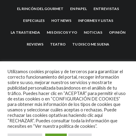
EL RINCÓN DEL GOURMET
EN PAPEL
ENTREVISTAS
ESPECIALES
HOT NEWS
INFORMES Y LISTAS
LA TRASTIENDA
MIS DISCOS Y YO
NOTICIAS
OPINIÓN
REVIEWS
TEATRO
TU DISCO ME SUENA
Utilizamos cookies propias y de terceros para garantizar el
correcto funcionamiento del portal, recoger información
sobre su uso, mejorar nuestros servicios y mostrarte
publicidad personalizada basándonos en el análisis de tu
tráfico. Puedes hacer clic en “ACEPTAR” para permitir el uso
de estas cookies o en “CONFIGURACIÓN DE COOKIES”
2007 COPYRIGHT -
CODETIPI
THEME
para obtener más información de los tipos de cookies que
usamos y seleccionar cuáles aceptas o rechazas. Puede
rechazar las cookies optativas haciendo clic aquí
“RECHAZAR”. Puedes consultar toda la información que
necesites en
“Ver nuestra política de cookies”.