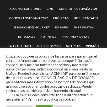
ALGUNAS CANCIONES
CINE
CONCIERTOS ESPAÑA 2026
CONCIERTOS ESPAÑA 2027
CRÓNICAS
DOCUMENTALES
EL RINCÓN DEL GOURMET
EN PAPEL
ENTREVISTAS
ESPECIALES
HOT NEWS
INFORMES Y LISTAS
LA TRASTIENDA
MIS DISCOS Y YO
NOTICIAS
OPINIÓN
REVIEWS
TEATRO
TU DISCO ME SUENA
Utilizamos cookies propias y de terceros para garantizar el
correcto funcionamiento del portal, recoger información
sobre su uso, mejorar nuestros servicios y mostrarte
publicidad personalizada basándonos en el análisis de tu
tráfico. Puedes hacer clic en “ACEPTAR” para permitir el uso
de estas cookies o en “CONFIGURACIÓN DE COOKIES”
para obtener más información de los tipos de cookies que
usamos y seleccionar cuáles aceptas o rechazas. Puede
rechazar las cookies optativas haciendo clic aquí
“RECHAZAR”. Puedes consultar toda la información que
2007 COPYRIGHT -
CODETIPI
THEME
necesites en
“Ver nuestra política de cookies”.