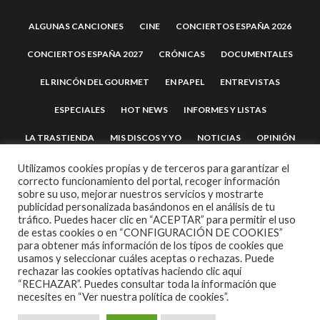
ALGUNAS CANCIONES
CINE
CONCIERTOS ESPAÑA 2026
CONCIERTOS ESPAÑA 2027
CRÓNICAS
DOCUMENTALES
EL RINCÓN DEL GOURMET
EN PAPEL
ENTREVISTAS
ESPECIALES
HOT NEWS
INFORMES Y LISTAS
LA TRASTIENDA
MIS DISCOS Y YO
NOTICIAS
OPINIÓN
REVIEWS
TEATRO
TU DISCO ME SUENA
Utilizamos cookies propias y de terceros para garantizar el
correcto funcionamiento del portal, recoger información
sobre su uso, mejorar nuestros servicios y mostrarte
publicidad personalizada basándonos en el análisis de tu
tráfico. Puedes hacer clic en “ACEPTAR” para permitir el uso
de estas cookies o en “CONFIGURACIÓN DE COOKIES”
para obtener más información de los tipos de cookies que
usamos y seleccionar cuáles aceptas o rechazas. Puede
rechazar las cookies optativas haciendo clic aquí
“RECHAZAR”. Puedes consultar toda la información que
2007 COPYRIGHT -
CODETIPI
THEME
necesites en
“Ver nuestra política de cookies”.