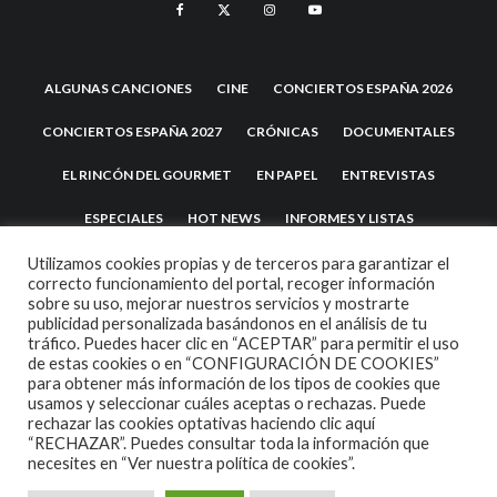
ALGUNAS CANCIONES
CINE
CONCIERTOS ESPAÑA 2026
CONCIERTOS ESPAÑA 2027
CRÓNICAS
DOCUMENTALES
EL RINCÓN DEL GOURMET
EN PAPEL
ENTREVISTAS
ESPECIALES
HOT NEWS
INFORMES Y LISTAS
LA TRASTIENDA
MIS DISCOS Y YO
NOTICIAS
OPINIÓN
Utilizamos cookies propias y de terceros para garantizar el
correcto funcionamiento del portal, recoger información
sobre su uso, mejorar nuestros servicios y mostrarte
REVIEWS
TEATRO
TU DISCO ME SUENA
publicidad personalizada basándonos en el análisis de tu
tráfico. Puedes hacer clic en “ACEPTAR” para permitir el uso
de estas cookies o en “CONFIGURACIÓN DE COOKIES”
para obtener más información de los tipos de cookies que
usamos y seleccionar cuáles aceptas o rechazas. Puede
rechazar las cookies optativas haciendo clic aquí
“RECHAZAR”. Puedes consultar toda la información que
necesites en
“Ver nuestra política de cookies”.