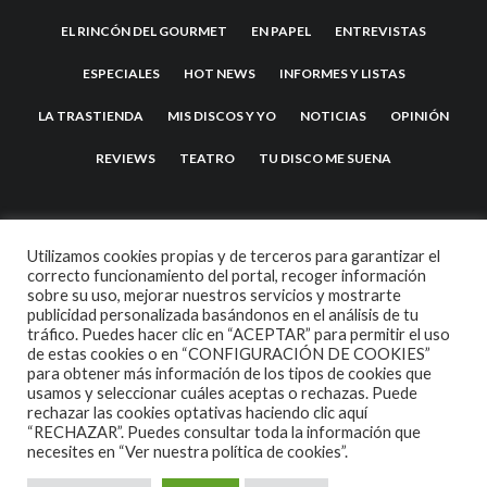
EL RINCÓN DEL GOURMET
EN PAPEL
ENTREVISTAS
ESPECIALES
HOT NEWS
INFORMES Y LISTAS
LA TRASTIENDA
MIS DISCOS Y YO
NOTICIAS
OPINIÓN
REVIEWS
TEATRO
TU DISCO ME SUENA
Utilizamos cookies propias y de terceros para garantizar el
correcto funcionamiento del portal, recoger información
sobre su uso, mejorar nuestros servicios y mostrarte
publicidad personalizada basándonos en el análisis de tu
tráfico. Puedes hacer clic en “ACEPTAR” para permitir el uso
de estas cookies o en “CONFIGURACIÓN DE COOKIES”
2007 COPYRIGHT -
CODETIPI
THEME
para obtener más información de los tipos de cookies que
usamos y seleccionar cuáles aceptas o rechazas. Puede
rechazar las cookies optativas haciendo clic aquí
“RECHAZAR”. Puedes consultar toda la información que
necesites en
“Ver nuestra política de cookies”.