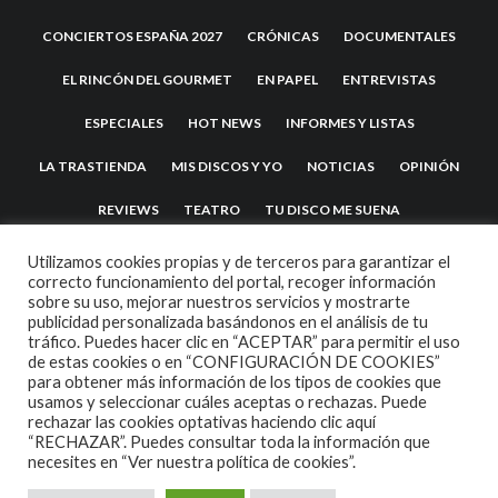
CONCIERTOS ESPAÑA 2027
CRÓNICAS
DOCUMENTALES
EL RINCÓN DEL GOURMET
EN PAPEL
ENTREVISTAS
ESPECIALES
HOT NEWS
INFORMES Y LISTAS
LA TRASTIENDA
MIS DISCOS Y YO
NOTICIAS
OPINIÓN
REVIEWS
TEATRO
TU DISCO ME SUENA
Utilizamos cookies propias y de terceros para garantizar el
correcto funcionamiento del portal, recoger información
sobre su uso, mejorar nuestros servicios y mostrarte
publicidad personalizada basándonos en el análisis de tu
tráfico. Puedes hacer clic en “ACEPTAR” para permitir el uso
de estas cookies o en “CONFIGURACIÓN DE COOKIES”
para obtener más información de los tipos de cookies que
usamos y seleccionar cuáles aceptas o rechazas. Puede
2007 COPYRIGHT -
CODETIPI
THEME
rechazar las cookies optativas haciendo clic aquí
“RECHAZAR”. Puedes consultar toda la información que
necesites en
“Ver nuestra política de cookies”.