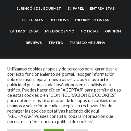
EL RINCÓN DEL GOURMET
EN PAPEL
ENTREVISTAS
ESPECIALES
HOT NEWS
INFORMES Y LISTAS
LA TRASTIENDA
MIS DISCOS Y YO
NOTICIAS
OPINIÓN
REVIEWS
TEATRO
TU DISCO ME SUENA
Utilizamos cookies propias y de terceros para garantizar el
correcto funcionamiento del portal, recoger información
sobre su uso, mejorar nuestros servicios y mostrarte
publicidad personalizada basándonos en el análisis de tu
tráfico. Puedes hacer clic en “ACEPTAR” para permitir el uso
de estas cookies o en “CONFIGURACIÓN DE COOKIES”
2007 COPYRIGHT -
CODETIPI
THEME
para obtener más información de los tipos de cookies que
usamos y seleccionar cuáles aceptas o rechazas. Puede
rechazar las cookies optativas haciendo clic aquí
“RECHAZAR”. Puedes consultar toda la información que
necesites en
“Ver nuestra política de cookies”.