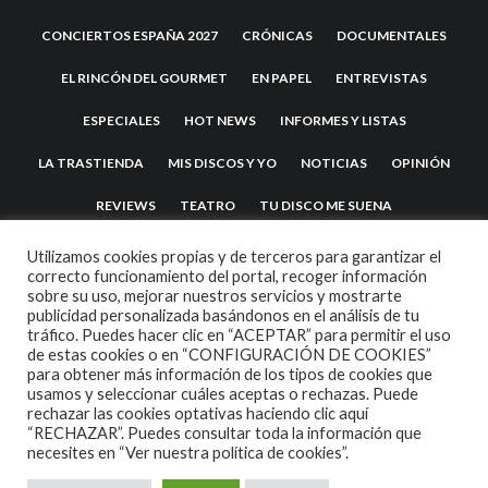
CONCIERTOS ESPAÑA 2027
CRÓNICAS
DOCUMENTALES
EL RINCÓN DEL GOURMET
EN PAPEL
ENTREVISTAS
ESPECIALES
HOT NEWS
INFORMES Y LISTAS
LA TRASTIENDA
MIS DISCOS Y YO
NOTICIAS
OPINIÓN
REVIEWS
TEATRO
TU DISCO ME SUENA
Utilizamos cookies propias y de terceros para garantizar el
correcto funcionamiento del portal, recoger información
sobre su uso, mejorar nuestros servicios y mostrarte
publicidad personalizada basándonos en el análisis de tu
tráfico. Puedes hacer clic en “ACEPTAR” para permitir el uso
de estas cookies o en “CONFIGURACIÓN DE COOKIES”
para obtener más información de los tipos de cookies que
usamos y seleccionar cuáles aceptas o rechazas. Puede
2007 COPYRIGHT -
CODETIPI
THEME
rechazar las cookies optativas haciendo clic aquí
“RECHAZAR”. Puedes consultar toda la información que
necesites en
“Ver nuestra política de cookies”.