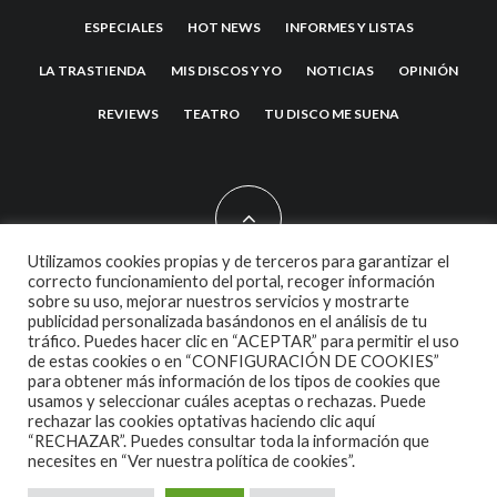
ESPECIALES
HOT NEWS
INFORMES Y LISTAS
LA TRASTIENDA
MIS DISCOS Y YO
NOTICIAS
OPINIÓN
REVIEWS
TEATRO
TU DISCO ME SUENA
Utilizamos cookies propias y de terceros para garantizar el
correcto funcionamiento del portal, recoger información
sobre su uso, mejorar nuestros servicios y mostrarte
2007 COPYRIGHT -
CODETIPI
THEME
publicidad personalizada basándonos en el análisis de tu
tráfico. Puedes hacer clic en “ACEPTAR” para permitir el uso
de estas cookies o en “CONFIGURACIÓN DE COOKIES”
para obtener más información de los tipos de cookies que
usamos y seleccionar cuáles aceptas o rechazas. Puede
rechazar las cookies optativas haciendo clic aquí
“RECHAZAR”. Puedes consultar toda la información que
necesites en
“Ver nuestra política de cookies”.