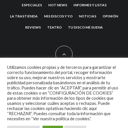
ESPECIALES
HOT NEWS
INFORMES Y LISTAS
LA TRASTIENDA
MIS DISCOS Y YO
NOTICIAS
OPINIÓN
REVIEWS
TEATRO
TU DISCO ME SUENA
Utilizamos cookies propias y de terceros para garantizar el
correcto funcionamiento del portal, recoger información
sobre su uso, mejorar nuestros servicios y mostrarte
2007 COPYRIGHT -
CODETIPI
THEME
publicidad personalizada basándonos en el análisis de tu
tráfico. Puedes hacer clic en “ACEPTAR” para permitir el uso
de estas cookies o en “CONFIGURACIÓN DE COOKIES”
para obtener más información de los tipos de cookies que
usamos y seleccionar cuáles aceptas o rechazas. Puede
rechazar las cookies optativas haciendo clic aquí
“RECHAZAR”. Puedes consultar toda la información que
necesites en
“Ver nuestra política de cookies”.