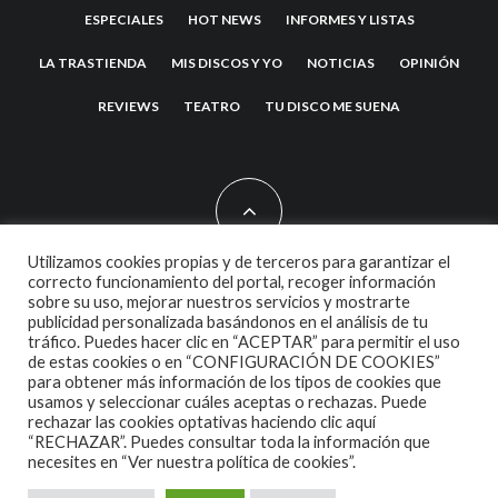
ESPECIALES
HOT NEWS
INFORMES Y LISTAS
LA TRASTIENDA
MIS DISCOS Y YO
NOTICIAS
OPINIÓN
REVIEWS
TEATRO
TU DISCO ME SUENA
Utilizamos cookies propias y de terceros para garantizar el
correcto funcionamiento del portal, recoger información
sobre su uso, mejorar nuestros servicios y mostrarte
2007 COPYRIGHT -
CODETIPI
THEME
publicidad personalizada basándonos en el análisis de tu
tráfico. Puedes hacer clic en “ACEPTAR” para permitir el uso
de estas cookies o en “CONFIGURACIÓN DE COOKIES”
para obtener más información de los tipos de cookies que
usamos y seleccionar cuáles aceptas o rechazas. Puede
rechazar las cookies optativas haciendo clic aquí
“RECHAZAR”. Puedes consultar toda la información que
necesites en
“Ver nuestra política de cookies”.