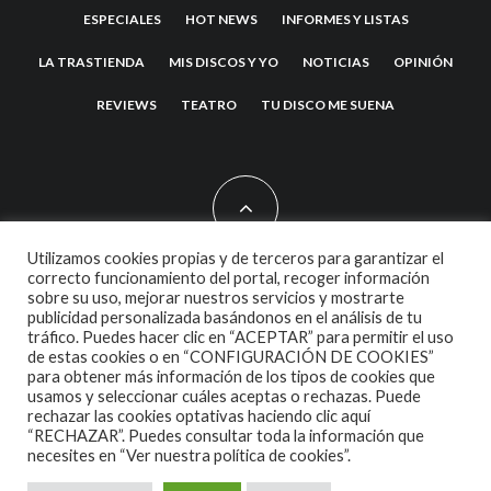
ESPECIALES
HOT NEWS
INFORMES Y LISTAS
LA TRASTIENDA
MIS DISCOS Y YO
NOTICIAS
OPINIÓN
REVIEWS
TEATRO
TU DISCO ME SUENA
Utilizamos cookies propias y de terceros para garantizar el
correcto funcionamiento del portal, recoger información
sobre su uso, mejorar nuestros servicios y mostrarte
2007 COPYRIGHT -
CODETIPI
THEME
publicidad personalizada basándonos en el análisis de tu
tráfico. Puedes hacer clic en “ACEPTAR” para permitir el uso
de estas cookies o en “CONFIGURACIÓN DE COOKIES”
para obtener más información de los tipos de cookies que
usamos y seleccionar cuáles aceptas o rechazas. Puede
rechazar las cookies optativas haciendo clic aquí
“RECHAZAR”. Puedes consultar toda la información que
necesites en
“Ver nuestra política de cookies”.