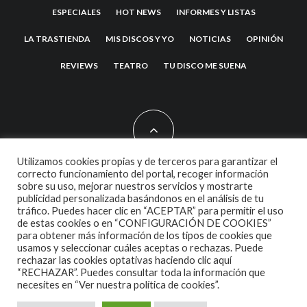
ESPECIALES
HOT NEWS
INFORMES Y LISTAS
LA TRASTIENDA
MIS DISCOS Y YO
NOTICIAS
OPINIÓN
REVIEWS
TEATRO
TU DISCO ME SUENA
Utilizamos cookies propias y de terceros para garantizar el
correcto funcionamiento del portal, recoger información
sobre su uso, mejorar nuestros servicios y mostrarte
2007 COPYRIGHT -
CODETIPI
THEME
publicidad personalizada basándonos en el análisis de tu
tráfico. Puedes hacer clic en “ACEPTAR” para permitir el uso
de estas cookies o en “CONFIGURACIÓN DE COOKIES”
para obtener más información de los tipos de cookies que
usamos y seleccionar cuáles aceptas o rechazas. Puede
rechazar las cookies optativas haciendo clic aquí
“RECHAZAR”. Puedes consultar toda la información que
necesites en
“Ver nuestra política de cookies”.