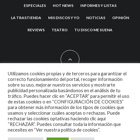
ESPECIALES
HOT NEWS
INFORMES Y LISTAS
LA TRASTIENDA
MIS DISCOS Y YO
NOTICIAS
OPINIÓN
REVIEWS
TEATRO
TU DISCO ME SUENA
Utilizamos cookies propias y de terceros para garantizar el
correcto funcionamiento del portal, recoger información
sobre su uso, mejorar nuestros servicios y mostrarte
2007 COPYRIGHT -
CODETIPI
THEME
publicidad personalizada basándonos en el análisis de tu
tráfico. Puedes hacer clic en “ACEPTAR” para permitir el uso
de estas cookies o en “CONFIGURACIÓN DE COOKIES”
para obtener más información de los tipos de cookies que
usamos y seleccionar cuáles aceptas o rechazas. Puede
rechazar las cookies optativas haciendo clic aquí
“RECHAZAR”. Puedes consultar toda la información que
necesites en
“Ver nuestra política de cookies”.