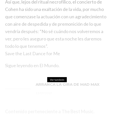
Así que, lejos del ritual necrofílico, el concierto de
Cohen ha sido una exaltación de la vida, por mucho
que comenzase la actuación con un agradecimiento
con aire de despedida y de premonición de lo que
vendría después: “No sé cuándo nos volveremos a
ver, pero les aseguro que esta noche les daremos
todo lo que tenemos”.
Save the Last Dance for Me
Sigue leyendo en El Mundo.
Ver también
ARRANCA LA GIRA DE MAD MAX
11/09/2019
Contenido perteneciente a
The Best Music
.