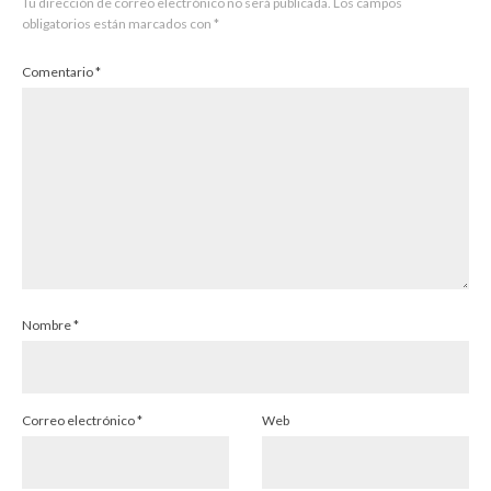
Tu dirección de correo electrónico no será publicada.
Los campos
obligatorios están marcados con
*
Comentario
*
Nombre
*
Correo electrónico
*
Web