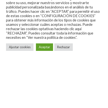
sobre su uso, mejorar nuestros servicios y mostrarte
publicidad personalizada basándonos en el análisis de tu
tráfico. Puedes hacer clic en “ACEPTAR” para permitir el uso
de estas cookies o en “CONFIGURACIÓN DE COOKIES”
para obtener más información de los tipos de cookies que
usamos y seleccionar cuáles aceptas o rechazas. Puede
rechazar las cookies optativas haciendo clic aquí
“RECHAZAR”. Puedes consultar toda la información que
necesites en
“Ver nuestra política de cookies”.
Ajustar cookies
Aceptar
Rechazar
ALGUNAS CANCIONES
CINE
CONCIERTOS ESPAÑA 2026
CONCIERTOS ESPAÑA 2027
CRÓNICAS
DOCUMENTALES
EL RINCÓN DEL GOURMET
EN PAPEL
ENTREVISTAS