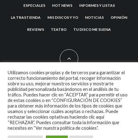
ESPECIALES
HOT NEWS
INFORMES Y LISTAS
LA TRASTIENDA
MIS DISCOS Y YO
NOTICIAS
OPINIÓN
REVIEWS
TEATRO
TU DISCO ME SUENA
Utilizamos cookies propias y de terceros para garantizar el
correcto funcionamiento del portal, recoger información
sobre su uso, mejorar nuestros servicios y mostrarte
2007 COPYRIGHT -
CODETIPI
THEME
publicidad personalizada basándonos en el análisis de tu
tráfico. Puedes hacer clic en “ACEPTAR” para permitir el uso
de estas cookies o en “CONFIGURACIÓN DE COOKIES”
para obtener más información de los tipos de cookies que
usamos y seleccionar cuáles aceptas o rechazas. Puede
rechazar las cookies optativas haciendo clic aquí
“RECHAZAR”. Puedes consultar toda la información que
necesites en
“Ver nuestra política de cookies”.