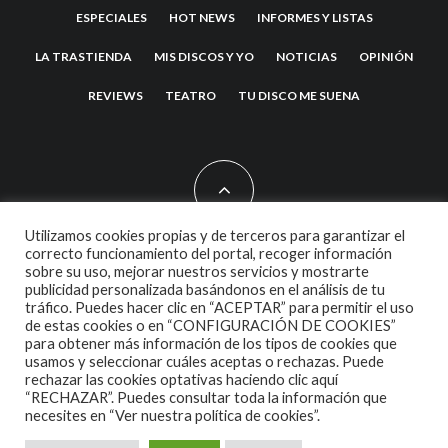
ESPECIALES
HOT NEWS
INFORMES Y LISTAS
LA TRASTIENDA
MIS DISCOS Y YO
NOTICIAS
OPINIÓN
REVIEWS
TEATRO
TU DISCO ME SUENA
Utilizamos cookies propias y de terceros para garantizar el
correcto funcionamiento del portal, recoger información
sobre su uso, mejorar nuestros servicios y mostrarte
2007 COPYRIGHT -
CODETIPI
THEME
publicidad personalizada basándonos en el análisis de tu
tráfico. Puedes hacer clic en “ACEPTAR” para permitir el uso
de estas cookies o en “CONFIGURACIÓN DE COOKIES”
para obtener más información de los tipos de cookies que
usamos y seleccionar cuáles aceptas o rechazas. Puede
rechazar las cookies optativas haciendo clic aquí
“RECHAZAR”. Puedes consultar toda la información que
necesites en
“Ver nuestra política de cookies”.