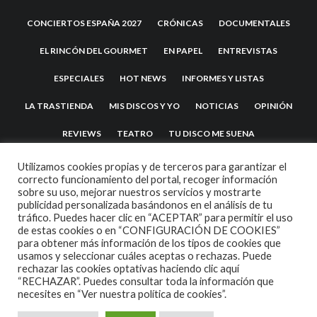
CONCIERTOS ESPAÑA 2027
CRÓNICAS
DOCUMENTALES
EL RINCÓN DEL GOURMET
EN PAPEL
ENTREVISTAS
ESPECIALES
HOT NEWS
INFORMES Y LISTAS
LA TRASTIENDA
MIS DISCOS Y YO
NOTICIAS
OPINIÓN
REVIEWS
TEATRO
TU DISCO ME SUENA
Utilizamos cookies propias y de terceros para garantizar el
correcto funcionamiento del portal, recoger información
sobre su uso, mejorar nuestros servicios y mostrarte
publicidad personalizada basándonos en el análisis de tu
tráfico. Puedes hacer clic en “ACEPTAR” para permitir el uso
de estas cookies o en “CONFIGURACIÓN DE COOKIES”
para obtener más información de los tipos de cookies que
usamos y seleccionar cuáles aceptas o rechazas. Puede
2007 COPYRIGHT -
CODETIPI
THEME
rechazar las cookies optativas haciendo clic aquí
“RECHAZAR”. Puedes consultar toda la información que
necesites en
“Ver nuestra política de cookies”.