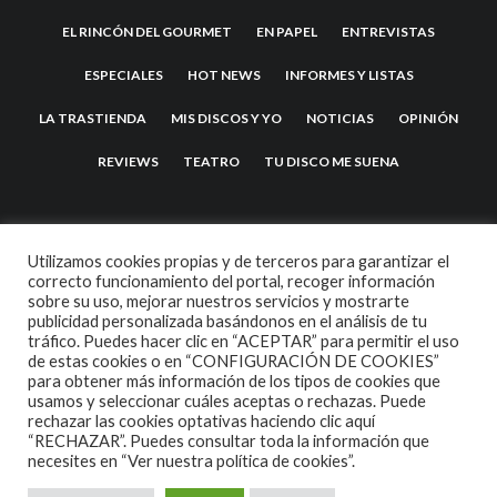
EL RINCÓN DEL GOURMET
EN PAPEL
ENTREVISTAS
ESPECIALES
HOT NEWS
INFORMES Y LISTAS
LA TRASTIENDA
MIS DISCOS Y YO
NOTICIAS
OPINIÓN
REVIEWS
TEATRO
TU DISCO ME SUENA
Utilizamos cookies propias y de terceros para garantizar el
correcto funcionamiento del portal, recoger información
sobre su uso, mejorar nuestros servicios y mostrarte
publicidad personalizada basándonos en el análisis de tu
tráfico. Puedes hacer clic en “ACEPTAR” para permitir el uso
de estas cookies o en “CONFIGURACIÓN DE COOKIES”
2007 COPYRIGHT -
CODETIPI
THEME
para obtener más información de los tipos de cookies que
usamos y seleccionar cuáles aceptas o rechazas. Puede
rechazar las cookies optativas haciendo clic aquí
“RECHAZAR”. Puedes consultar toda la información que
necesites en
“Ver nuestra política de cookies”.