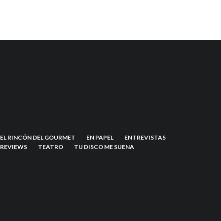
EL RINCÓN DEL GOURMET
EN PAPEL
ENTREVISTAS
REVIEWS
TEATRO
TU DISCO ME SUENA