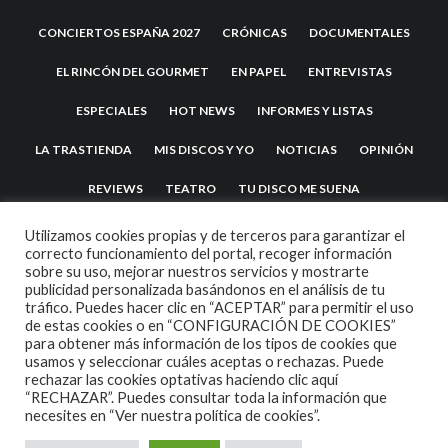
CONCIERTOS ESPAÑA 2027
CRÓNICAS
DOCUMENTALES
EL RINCÓN DEL GOURMET
EN PAPEL
ENTREVISTAS
ESPECIALES
HOT NEWS
INFORMES Y LISTAS
LA TRASTIENDA
MIS DISCOS Y YO
NOTICIAS
OPINIÓN
REVIEWS
TEATRO
TU DISCO ME SUENA
Utilizamos cookies propias y de terceros para garantizar el
correcto funcionamiento del portal, recoger información
sobre su uso, mejorar nuestros servicios y mostrarte
publicidad personalizada basándonos en el análisis de tu
tráfico. Puedes hacer clic en “ACEPTAR” para permitir el uso
de estas cookies o en “CONFIGURACIÓN DE COOKIES”
para obtener más información de los tipos de cookies que
usamos y seleccionar cuáles aceptas o rechazas. Puede
2007 COPYRIGHT -
CODETIPI
THEME
rechazar las cookies optativas haciendo clic aquí
“RECHAZAR”. Puedes consultar toda la información que
necesites en
“Ver nuestra política de cookies”.