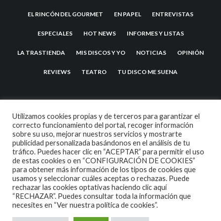
EL RINCÓN DEL GOURMET
EN PAPEL
ENTREVISTAS
ESPECIALES
HOT NEWS
INFORMES Y LISTAS
LA TRASTIENDA
MIS DISCOS Y YO
NOTICIAS
OPINIÓN
REVIEWS
TEATRO
TU DISCO ME SUENA
Utilizamos cookies propias y de terceros para garantizar el
correcto funcionamiento del portal, recoger información
sobre su uso, mejorar nuestros servicios y mostrarte
publicidad personalizada basándonos en el análisis de tu
tráfico. Puedes hacer clic en “ACEPTAR” para permitir el uso
de estas cookies o en “CONFIGURACIÓN DE COOKIES”
2007 COPYRIGHT -
CODETIPI
THEME
para obtener más información de los tipos de cookies que
usamos y seleccionar cuáles aceptas o rechazas. Puede
rechazar las cookies optativas haciendo clic aquí
“RECHAZAR”. Puedes consultar toda la información que
necesites en
“Ver nuestra política de cookies”.