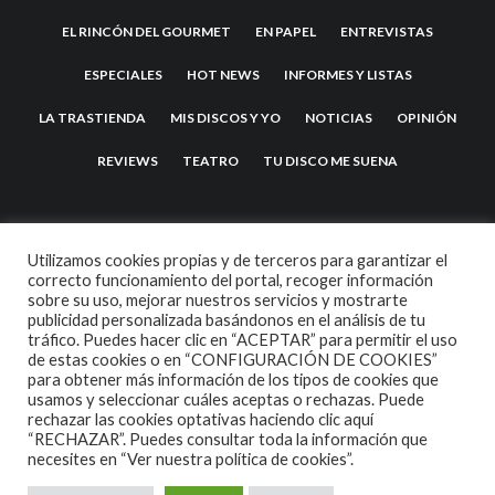
EL RINCÓN DEL GOURMET
EN PAPEL
ENTREVISTAS
ESPECIALES
HOT NEWS
INFORMES Y LISTAS
LA TRASTIENDA
MIS DISCOS Y YO
NOTICIAS
OPINIÓN
REVIEWS
TEATRO
TU DISCO ME SUENA
Utilizamos cookies propias y de terceros para garantizar el
correcto funcionamiento del portal, recoger información
sobre su uso, mejorar nuestros servicios y mostrarte
publicidad personalizada basándonos en el análisis de tu
tráfico. Puedes hacer clic en “ACEPTAR” para permitir el uso
de estas cookies o en “CONFIGURACIÓN DE COOKIES”
2007 COPYRIGHT -
CODETIPI
THEME
para obtener más información de los tipos de cookies que
usamos y seleccionar cuáles aceptas o rechazas. Puede
rechazar las cookies optativas haciendo clic aquí
“RECHAZAR”. Puedes consultar toda la información que
necesites en
“Ver nuestra política de cookies”.