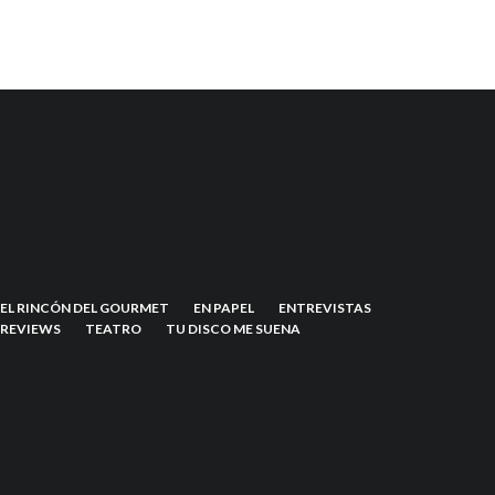
EL RINCÓN DEL GOURMET
EN PAPEL
ENTREVISTAS
REVIEWS
TEATRO
TU DISCO ME SUENA