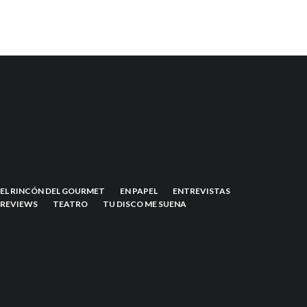
EL RINCÓN DEL GOURMET
EN PAPEL
ENTREVISTAS
REVIEWS
TEATRO
TU DISCO ME SUENA