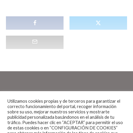
Utilizamos cookies propias y de terceros para garantizar el
Noticias
·
1 Minuto de lectura
correcto funcionamiento del portal, recoger información
sobre su uso, mejorar nuestros servicios y mostrarte
ROBERT J. HUNTER (UK) ANUNCIA
publicidad personalizada basándonos en el análisis de tu
GIRA ESPAÑOLA EN SEPTIEMBRE
tráfico. Puedes hacer clic en “ACEPTAR” para permitir el uso
de estas cookies o en “CONFIGURACIÓN DE COOKIES”