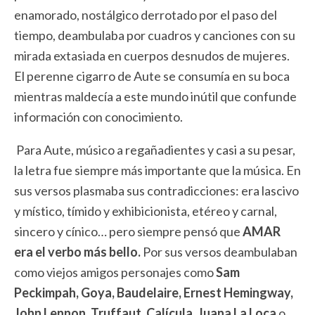
enamorado, nostálgico derrotado por el paso del
tiempo, deambulaba por cuadros y canciones con su
mirada extasiada en cuerpos desnudos de mujeres.
El perenne cigarro de Aute se consumía en su boca
mientras maldecía a este mundo inútil que confunde
información con conocimiento.
Para Aute, músico a regañadientes y casi a su pesar,
la letra fue siempre más importante que la música. En
sus versos plasmaba sus contradicciones: era lascivo
y místico, tímido y exhibicionista, etéreo y carnal,
sincero y cínico… pero siempre pensó que
AMAR
era el verbo más bello.
Por sus versos deambulaban
como viejos amigos personajes como
Sam
Peckimpah, Goya, Baudelaire, Ernest Hemingway,
John Lennon, Truffaut, Calícula, Juana La Loca
o