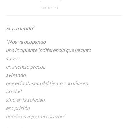
13/01/2021
Sin tu latido”
“Nos va ocupando
una incipiente indiferencia que levanta
su voz
en silencio precoz
avisando
que el fantasma del tiempo no vive en
la edad
sino en la soledad,
esa prisión
donde envejece el corazón”