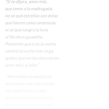
“Si te dijera, amor mío,
que temo a la madrugada,
no sé qué estrellas son éstas
que hieren como amenazas
ni sé qué sangra la luna
al filo de su guadaña.
Presiento que tras la noche
vendrá la noche más larga,
quiero que no me abandones,
amor mío, al alba “
“Reivindico el espejismo
de intentar ser uno mismo,
ese viaje hacia la nada
que consiste en la certeza
de encontrar en tu mirada