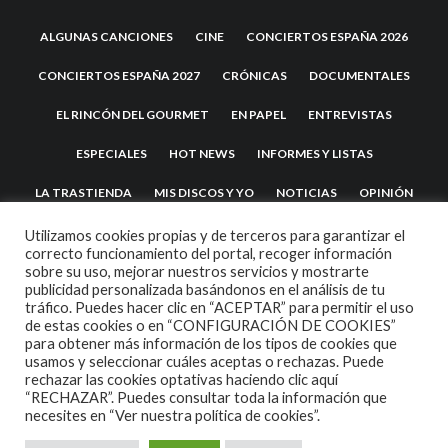
ALGUNAS CANCIONES
CINE
CONCIERTOS ESPAÑA 2026
CONCIERTOS ESPAÑA 2027
CRÓNICAS
DOCUMENTALES
EL RINCÓN DEL GOURMET
EN PAPEL
ENTREVISTAS
ESPECIALES
HOT NEWS
INFORMES Y LISTAS
LA TRASTIENDA
MIS DISCOS Y YO
NOTICIAS
OPINIÓN
REVIEWS
TEATRO
TU DISCO ME SUENA
Utilizamos cookies propias y de terceros para garantizar el
correcto funcionamiento del portal, recoger información
sobre su uso, mejorar nuestros servicios y mostrarte
publicidad personalizada basándonos en el análisis de tu
tráfico. Puedes hacer clic en “ACEPTAR” para permitir el uso
de estas cookies o en “CONFIGURACIÓN DE COOKIES”
para obtener más información de los tipos de cookies que
usamos y seleccionar cuáles aceptas o rechazas. Puede
rechazar las cookies optativas haciendo clic aquí
“RECHAZAR”. Puedes consultar toda la información que
2007 COPYRIGHT -
CODETIPI
THEME
necesites en
“Ver nuestra política de cookies”.