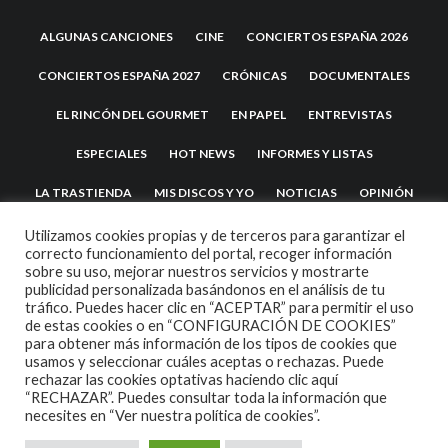
ALGUNAS CANCIONES
CINE
CONCIERTOS ESPAÑA 2026
CONCIERTOS ESPAÑA 2027
CRÓNICAS
DOCUMENTALES
EL RINCÓN DEL GOURMET
EN PAPEL
ENTREVISTAS
ESPECIALES
HOT NEWS
INFORMES Y LISTAS
LA TRASTIENDA
MIS DISCOS Y YO
NOTICIAS
OPINIÓN
REVIEWS
TEATRO
TU DISCO ME SUENA
Utilizamos cookies propias y de terceros para garantizar el
correcto funcionamiento del portal, recoger información
sobre su uso, mejorar nuestros servicios y mostrarte
publicidad personalizada basándonos en el análisis de tu
tráfico. Puedes hacer clic en “ACEPTAR” para permitir el uso
de estas cookies o en “CONFIGURACIÓN DE COOKIES”
para obtener más información de los tipos de cookies que
usamos y seleccionar cuáles aceptas o rechazas. Puede
rechazar las cookies optativas haciendo clic aquí
“RECHAZAR”. Puedes consultar toda la información que
2007 COPYRIGHT -
CODETIPI
THEME
necesites en
“Ver nuestra política de cookies”.