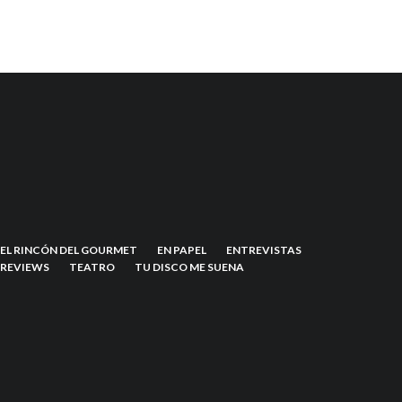
EL RINCÓN DEL GOURMET
EN PAPEL
ENTREVISTAS
REVIEWS
TEATRO
TU DISCO ME SUENA