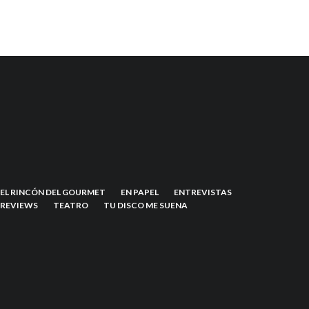
EL RINCÓN DEL GOURMET
EN PAPEL
ENTREVISTAS
REVIEWS
TEATRO
TU DISCO ME SUENA