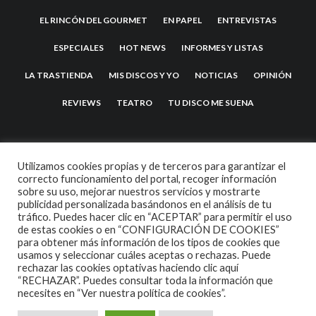
EL RINCÓN DEL GOURMET
EN PAPEL
ENTREVISTAS
ESPECIALES
HOT NEWS
INFORMES Y LISTAS
LA TRASTIENDA
MIS DISCOS Y YO
NOTICIAS
OPINIÓN
REVIEWS
TEATRO
TU DISCO ME SUENA
Utilizamos cookies propias y de terceros para garantizar el
correcto funcionamiento del portal, recoger información
sobre su uso, mejorar nuestros servicios y mostrarte
publicidad personalizada basándonos en el análisis de tu
tráfico. Puedes hacer clic en “ACEPTAR” para permitir el uso
de estas cookies o en “CONFIGURACIÓN DE COOKIES”
2007 COPYRIGHT -
CODETIPI
THEME
para obtener más información de los tipos de cookies que
usamos y seleccionar cuáles aceptas o rechazas. Puede
rechazar las cookies optativas haciendo clic aquí
“RECHAZAR”. Puedes consultar toda la información que
necesites en
“Ver nuestra política de cookies”.