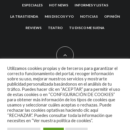
ESPECIALES
HOT NEWS
INFORMES Y LISTAS
LA TRASTIENDA
MIS DISCOS Y YO
NOTICIAS
OPINIÓN
REVIEWS
TEATRO
TU DISCO ME SUENA
Utilizamos cookies propias y de terceros para garantizar el
correcto funcionamiento del portal, recoger información
sobre su uso, mejorar nuestros servicios y mostrarte
2007 COPYRIGHT -
CODETIPI
THEME
publicidad personalizada basándonos en el análisis de tu
tráfico. Puedes hacer clic en “ACEPTAR” para permitir el uso
de estas cookies o en “CONFIGURACIÓN DE COOKIES”
para obtener más información de los tipos de cookies que
usamos y seleccionar cuáles aceptas o rechazas. Puede
rechazar las cookies optativas haciendo clic aquí
“RECHAZAR”. Puedes consultar toda la información que
necesites en
“Ver nuestra política de cookies”.