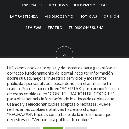
ESPECIALES
HOT NEWS
INFORMES Y LISTAS
LA TRASTIENDA
MIS DISCOS Y YO
NOTICIAS
OPINIÓN
REVIEWS
TEATRO
TU DISCO ME SUENA
Utilizamos cookies propias y de terceros para garantizar el
correcto funcionamiento del portal, recoger información
sobre su uso, mejorar nuestros servicios y mostrarte
2007 COPYRIGHT -
CODETIPI
THEME
publicidad personalizada basándonos en el análisis de tu
tráfico. Puedes hacer clic en “ACEPTAR” para permitir el uso
de estas cookies o en “CONFIGURACIÓN DE COOKIES”
para obtener más información de los tipos de cookies que
usamos y seleccionar cuáles aceptas o rechazas. Puede
rechazar las cookies optativas haciendo clic aquí
“RECHAZAR”. Puedes consultar toda la información que
necesites en
“Ver nuestra política de cookies”.