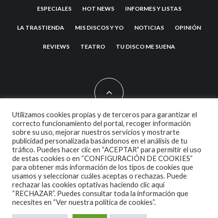
ESPECIALES
HOT NEWS
INFORMES Y LISTAS
LA TRASTIENDA
MIS DISCOS Y YO
NOTICIAS
OPINIÓN
REVIEWS
TEATRO
TU DISCO ME SUENA
Utilizamos cookies propias y de terceros para garantizar el
correcto funcionamiento del portal, recoger información
sobre su uso, mejorar nuestros servicios y mostrarte
2007 COPYRIGHT -
CODETIPI
THEME
publicidad personalizada basándonos en el análisis de tu
tráfico. Puedes hacer clic en “ACEPTAR” para permitir el uso
de estas cookies o en “CONFIGURACIÓN DE COOKIES”
para obtener más información de los tipos de cookies que
usamos y seleccionar cuáles aceptas o rechazas. Puede
rechazar las cookies optativas haciendo clic aquí
“RECHAZAR”. Puedes consultar toda la información que
necesites en
“Ver nuestra política de cookies”.