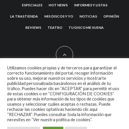
ESPECIALES
HOT NEWS
INFORMES Y LISTAS
LA TRASTIENDA
MIS DISCOS Y YO
NOTICIAS
OPINIÓN
REVIEWS
TEATRO
TU DISCO ME SUENA
Utilizamos cookies propias y de terceros para garantizar el
correcto funcionamiento del portal, recoger información
sobre su uso, mejorar nuestros servicios y mostrarte
2007 COPYRIGHT -
CODETIPI
THEME
publicidad personalizada basándonos en el análisis de tu
tráfico. Puedes hacer clic en “ACEPTAR” para permitir el uso
de estas cookies o en “CONFIGURACIÓN DE COOKIES”
para obtener más información de los tipos de cookies que
usamos y seleccionar cuáles aceptas o rechazas. Puede
rechazar las cookies optativas haciendo clic aquí
“RECHAZAR”. Puedes consultar toda la información que
necesites en
“Ver nuestra política de cookies”.