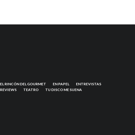
EL RINCÓN DEL GOURMET
EN PAPEL
ENTREVISTAS
REVIEWS
TEATRO
TU DISCO ME SUENA