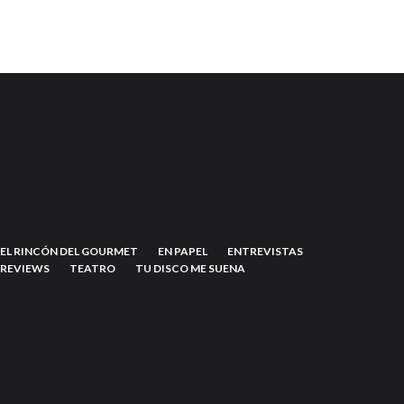
EL RINCÓN DEL GOURMET
EN PAPEL
ENTREVISTAS
REVIEWS
TEATRO
TU DISCO ME SUENA